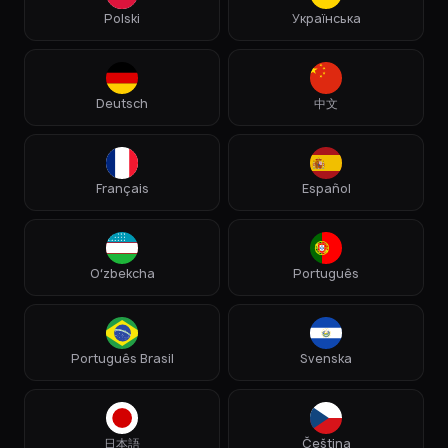
Polski
Українська
Deutsch
中文
Français
Español
Oʻzbekcha
Português
Português Brasil
Svenska
日本語
Čeština